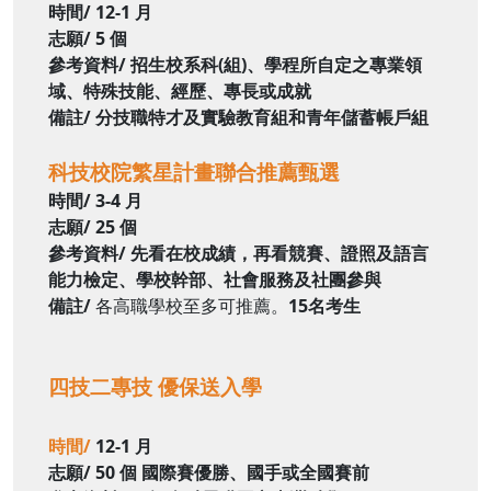
時間/
12-1 月
志願/
5 個
參考資料/
招生校系科(組)、學程所自定
之專業領
域、特殊技能、經
歷、專長或成就
備註/
分技職特才及實驗教育
組和青年儲蓄帳戶組
科技校院繁
星計畫聯合
推薦甄選
時間/
3-4 月
志願/
25 個
參考資料/
先看在校成績，再看競賽、證
照及語言
能力檢定、學校幹
部、社會服務及社團參與
備註/
各高職學校至多可推薦
。
15名考生
四技二專技 優保送入學
時間/
12-1 月
志願/ 50 個
國際賽優勝、國手或全國賽前