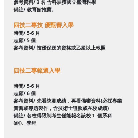
參考資料/ 3 名
含科展獲國立臺灣科學
備註/ 教育館推薦。
四技二專技 優甄審入學
時間/ 5-6 月
志願/ 5 個
參考資料/ 技優保送的資格或乙級以上執照
四技二專甄
選入學
時間/ 5-6 月
志願/ 6 個
參考資料/ 先看統測成績，再看備審資料
(必採專業
實習或專題製作，
含技術士證照或在校成績)
備註/ 各校得限制考生僅能報
名該校 1 個系科
(組)、
學程