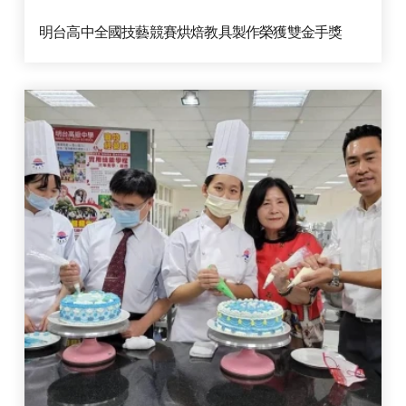
明台高中全國技藝競賽烘焙教具製作榮獲雙金手獎