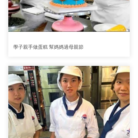
學子親手做蛋糕 幫媽媽過母親節