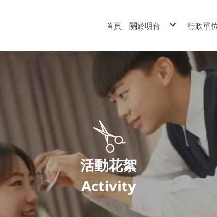
首頁
關於明台
行政單
校史
教務
董事長
總務
校 長
學務
地理位置
實習
學校平面圖
人事
輔導
圖書
資訊
會計
活動花絮
Activity