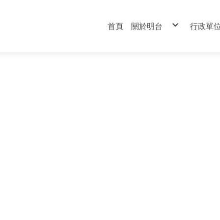
首頁
關於明台
行政單
校史
教務
董事長
總務
校 長
學務
地理位置
實習
學校平面圖
人事
輔導
圖書
資訊
會計
表演技術科
Performance