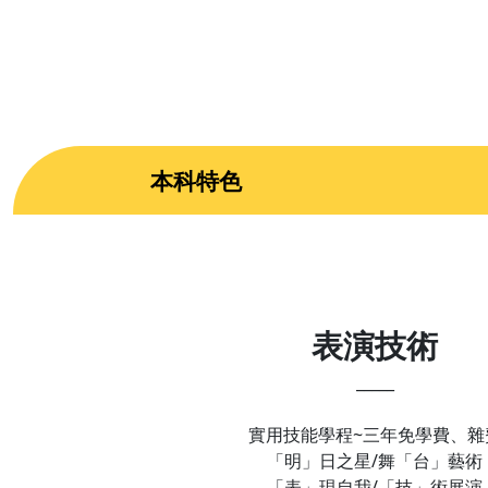
本科特色
表演技術
_____
實用技能學程~三年免學費、雜
「明」日之星/舞「台」藝術
「表」現自我/「技」術展演