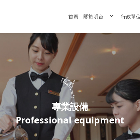
首頁
關於明台
行政單
校史
教務
董事長
總務
校 長
學務
地理位置
實習
學校平面圖
人事
輔導
圖書
資訊
會計
專業設備
Professional equipment